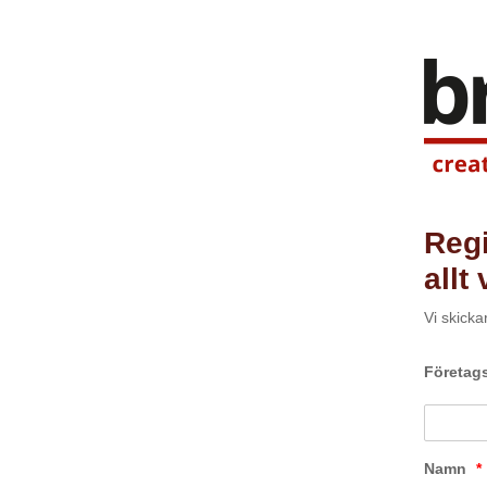
Regi
allt
Vi skickar
Företa
Namn
*