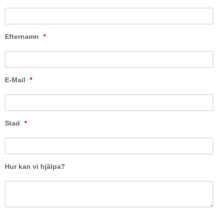
Efternamn
*
E-Mail
*
Stad
*
Hur kan vi hjälpa?