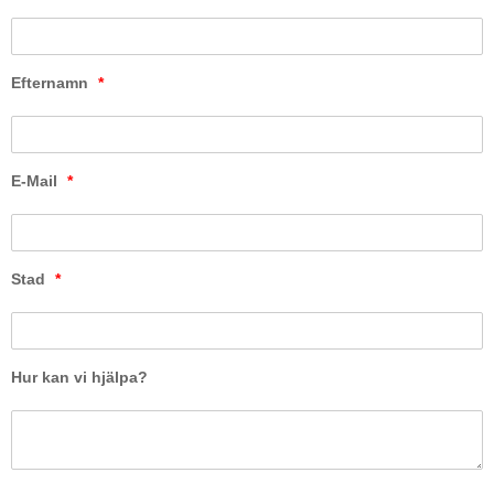
Efternamn
*
E-Mail
*
Stad
*
Hur kan vi hjälpa?